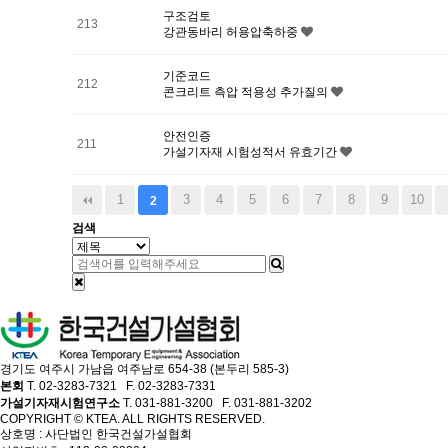
구조검토
213
강관동바리 허용압축하중
기준코드
212
콘크리트 측압 적용성 추가질의
안전인증
211
가설기자재 시험성적서 유효기간
1
3
4
5
6
7
8
9
10
2
검색
경기도 여주시 가남읍 여주남로 654-38 (본두리 585-3)
본회
T. 02-3283-7321 F. 02-3283-7331
가설기자재시험연구소
T. 031-881-3200 F. 031-881-3202
COPYRIGHT © KTEA. ALL RIGHTS RESERVED.
상호명 : 사단법인 한국건설가설협회