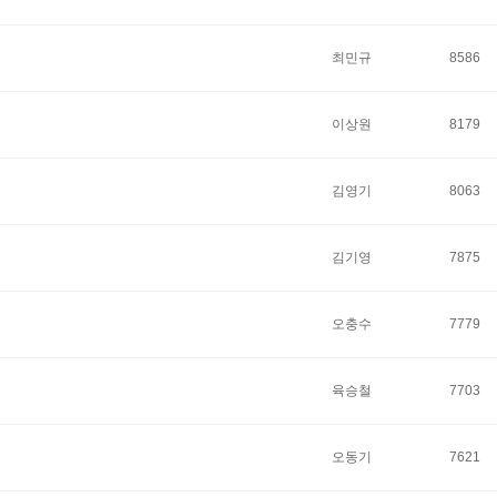
최민규
8586
이상원
8179
김영기
8063
김기영
7875
오충수
7779
육승철
7703
오동기
7621