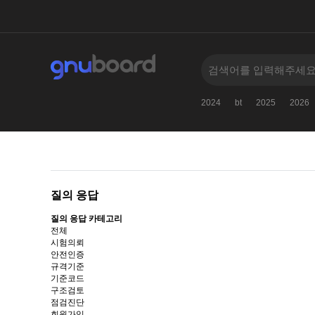
2024
bt
2025
2026
질의 응답
질의 응답 카테고리
전체
시험의뢰
안전인증
규격기준
기준코드
구조검토
점검진단
회원가입