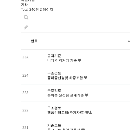
기타
Total 240건
2 페이지
번호
규격기준
225
비계 이격거리 기준
구조검토
224
풍하중산정및 하중조합
구조검토
223
풍하중 산정용 설계기준
구조검토
222
갱폼인양고리(추가자료)
기준코드
221