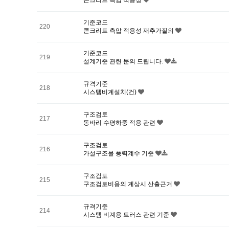
콘크리트 측압 적용성
기준코드
220
콘크리트 측압 적용성 재추가질의
기준코드
219
설계기준 관련 문의 드립니다.
규격기준
218
시스템비계설치(건)
구조검토
217
동바리 수평하중 적용 관련
구조검토
216
가설구조물 풍력계수 기준
구조검토
215
구조검토비용의 계상시 산출근거
규격기준
214
시스템 비계용 트러스 관련 기준