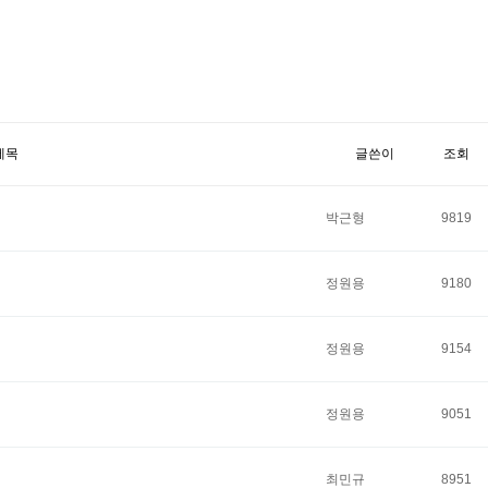
제목
글쓴이
조회
박근형
9819
정원용
9180
정원용
9154
정원용
9051
최민규
8951