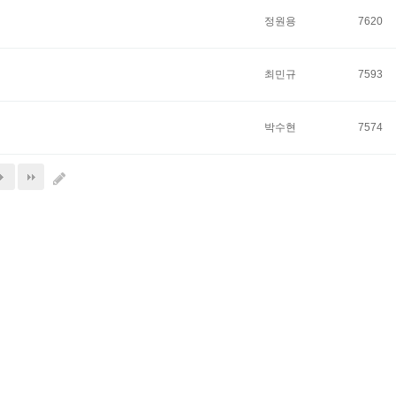
정원용
7620
최민규
7593
박수현
7574