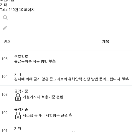
기타
Total 240건
10 페이지
번호
제목
구조검토
105
불균등하중 적용 방법
기타
104
경사에 의해 굳지 않은 콘크리트의 유체압력 산정 방법 문의드립니다.
규격기준
103
가설기자재 적용기준 관련
규격기준
102
시스템 동바리 시험항목 관련
기타
101