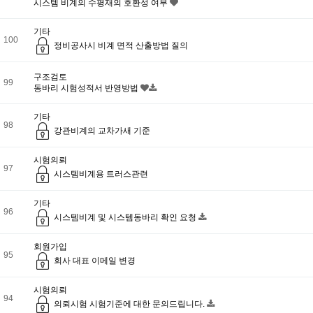
시스템 비계의 수평재의 호환성 여부
기타
100
정비공사시 비계 면적 산출방법 질의
구조검토
99
동바리 시험성적서 반영방법
기타
98
강관비계의 교차가새 기준
시험의뢰
97
시스템비계용 트러스관련
기타
96
시스템비계 및 시스템동바리 확인 요청
회원가입
95
회사 대표 이메일 변경
시험의뢰
94
의뢰시험 시험기준에 대한 문의드립니다.