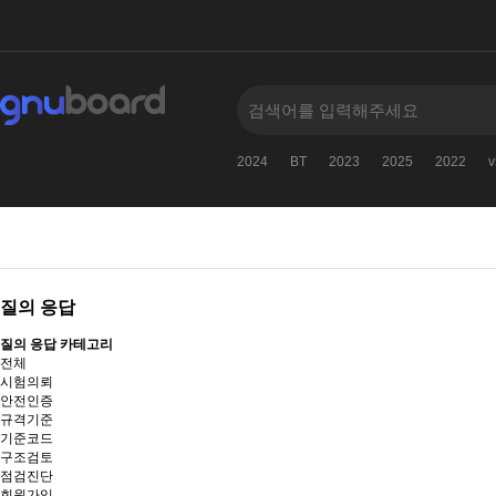
2024
BT
2023
2025
2022
v
질의 응답
질의 응답 카테고리
전체
시험의뢰
안전인증
규격기준
기준코드
구조검토
점검진단
회원가입