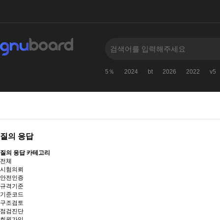
5％
2024
bt
2026
2022
v5
질의 응답
질의 응답 카테고리
전체
시험의뢰
안전인증
규격기준
기준코드
구조검토
점검진단
회원가입