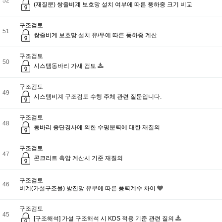
52
(재질문) 쌍줄비계 보호망 설치 여부에 따른 풍하중 크기 비교
구조검토
51
쌍줄비계 보호망 설치 유/무에 따른 풍하중 계산
구조검토
50
시스템동바리 가새 검토
구조검토
49
시스템비계 구조검토 수행 주체 관련 질문입니다.
구조검토
48
동바리 종단경사에 의한 수평분력에 대한 재질의
구조검토
47
콘크리트 측압 계산시 기준 재질의
구조검토
46
비계(가설구조물) 방진망 유무에 따른 풍력계수 차이
구조검토
45
[구조해석] 가설 구조해석 시 KDS 적용 기준 관련 질의