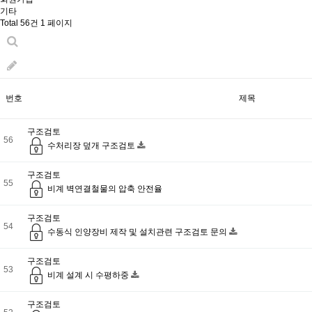
기타
Total 56건
1 페이지
번호
제목
구조검토
56
수처리장 덮개 구조검토
구조검토
55
비계 벽연결철물의 압축 안전율
구조검토
54
수동식 인양장비 제작 및 설치관련 구조검토 문의
구조검토
53
비계 설계 시 수평하중
구조검토