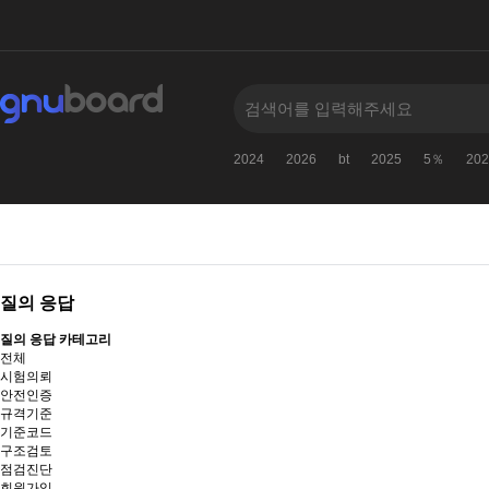
2024
2026
bt
2025
5％
202
질의 응답
질의 응답 카테고리
전체
시험의뢰
안전인증
규격기준
기준코드
구조검토
점검진단
회원가입